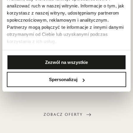
analizować ruch w naszej witrynie. Informacje o tym, jak
LOGISTYKA
korzystasz z naszej witryny, udostępniamy partnerom
społecznościowym, reklamowym i analitycznym.
Partnerzy mogą połączyć te informacje z innymi danymi
otrzymanymi od Ciebie lub uzyskanymi podczas
korzystania z ich usług.
Centrum logistyki W.KRUK mieści się
w Krakowie, skąd nasze produkty
Zezwól na wszystkie
dystrybuowane są do salonów na
terenie całej Polski.
Spersonalizuj
ZOBACZ OFERTY