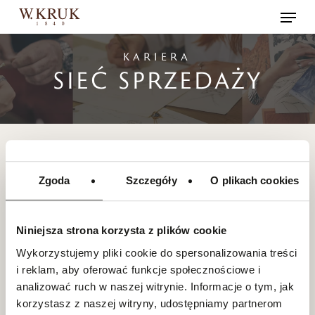
Skip
Menu
to
main
KARIERA
content
SIEĆ SPRZEDAŻY
DOM
-
OPOLE
Zgoda
Szczegóły
O plikach cookies
BRAK AKTYWNYCH REKRUTACJI
Niniejsza strona korzysta z plików cookie
Wykorzystujemy pliki cookie do spersonalizowania treści
i reklam, aby oferować funkcje społecznościowe i
analizować ruch w naszej witrynie. Informacje o tym, jak
korzystasz z naszej witryny, udostępniamy partnerom